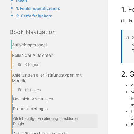
Inhalt
1. F
1. Fehler identifizieren:
2. Gerät freigeben:
der Fe
Book Navigation
S
d
Aufsichtspersonal
T
Rollen der Aufsichten
3 Pages
2. 
Anleitungen aller Prüfungstypen mit
Moodle
A
10 Pages
V
B
Übersicht Anleitungen
s
Protokoll eintragen
P
S
Gleichzeitige Verbindung blockieren
Plugin
B
Aktivitätsabschlüsse verwalten