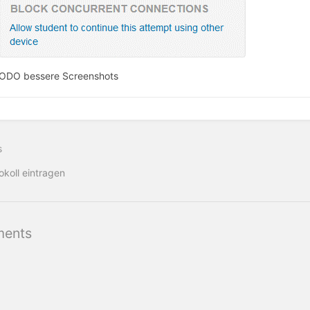
ODO bessere Screenshots
s
okoll eintragen
ents