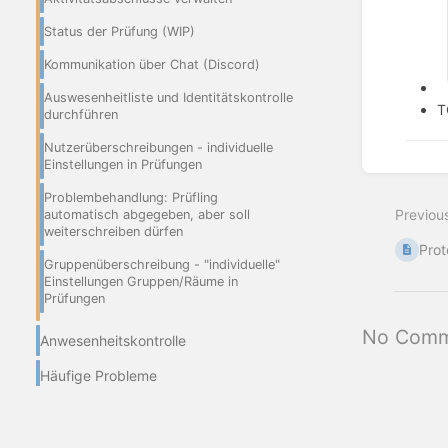
Status der Prüfung (WIP)
Kommunikation über Chat (Discord)
Auswesenheitliste und Identitätskontrolle
T
durchführen
Nutzerüberschreibungen - individuelle
Einstellungen in Prüfungen
Enter
section
Problembehandlung: Prüfling
select
Previou
automatisch abgegeben, aber soll
mode
weiterschreiben dürfen
Prot
Gruppenüberschreibung - "individuelle"
Einstellungen Gruppen/Räume in
Prüfungen
No Comm
Anwesenheitskontrolle
Häufige Probleme
Studierende zum Kurs hinzufügen
Test/Klausureinstellungen verändern