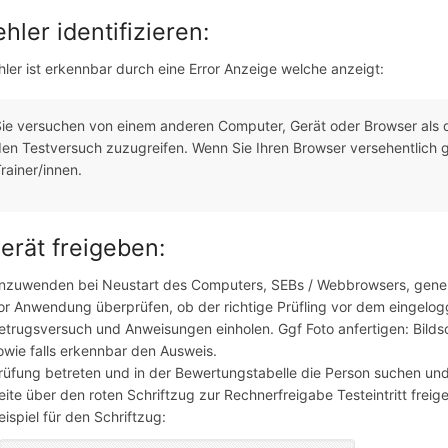
ehler identifizieren:
hler ist erkennbar durch eine Error Anzeige welche anzeigt:
ie versuchen von einem anderen Computer, Gerät oder Browser als 
en Testversuch zuzugreifen. Wenn Sie Ihren Browser versehentlich g
rainer/innen.
Gerät freigeben:
nzuwenden bei Neustart des Computers, SEBs / Webbrowsers, gen
or Anwendung überprüfen, ob der richtige Prüfling vor dem eingelogg
etrugsversuch und Anweisungen einholen. Ggf Foto anfertigen: Bilds
owie falls erkennbar den Ausweis.
rüfung betreten und in der Bewertungstabelle die Person suchen un
eite über den roten Schriftzug zur Rechnerfreigabe Testeintritt freig
eispiel für den Schriftzug: