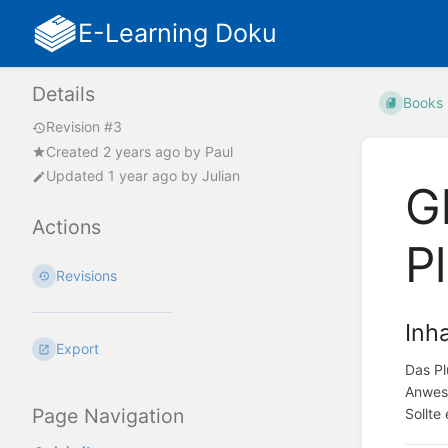
E-Learning Doku
Details
Books
Revision #3
Created
2 years ago
by
Paul
Updated
1 year ago
by
Julian
G
Actions
P
Revisions
Inha
Export
Das Pl
Anwese
Page Navigation
Sollte