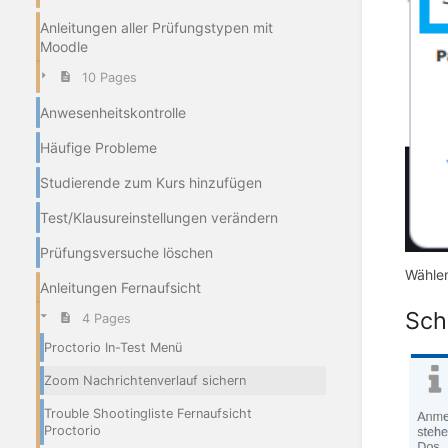
Anleitungen aller Prüfungstypen mit
Moodle
10 Pages
Anwesenheitskontrolle
Häufige Probleme
Studierende zum Kurs hinzufügen
Test/Klausureinstellungen verändern
Prüfungsversuche löschen
Wählen
Anleitungen Fernaufsicht
Schr
4 Pages
Proctorio In-Test Menü
Zoom Nachrichtenverlauf sichern
Trouble Shootingliste Fernaufsicht
Proctorio