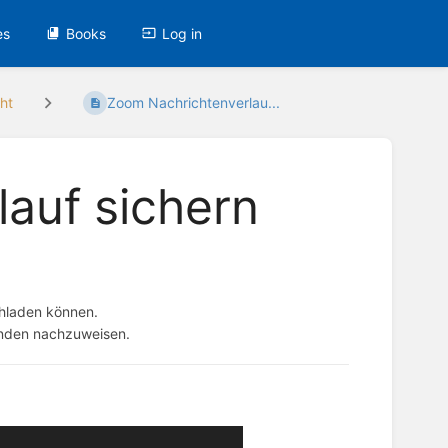
es
Books
Log in
ht
Zoom Nachrichtenverlau...
auf sichern
chladen können.
enden nachzuweisen.