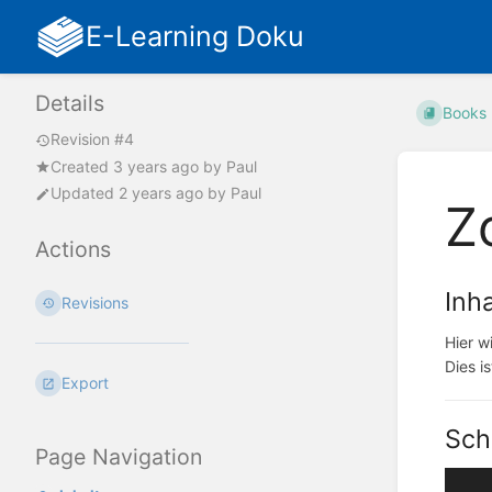
E-Learning Doku
Details
Books
Revision #4
Created
3 years ago
by
Paul
Updated
2 years ago
by
Paul
Z
Actions
Inha
Revisions
Hier w
Dies i
Export
Schr
Page Navigation