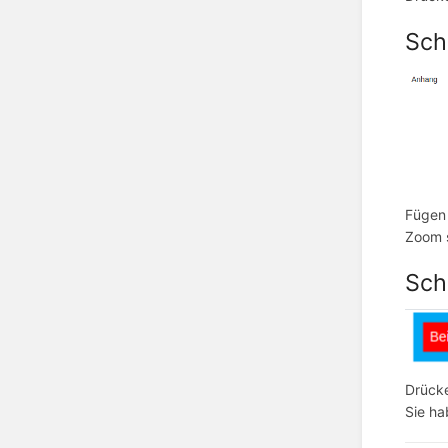
Schr
Fügen 
Zoom s
Schr
Drücke
Sie ha